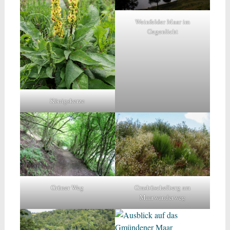
Weinfelder Maar im
Gegenlicht
Königskerze
Grüner Weg
Grasbüschelberg am
Maarwanderweg