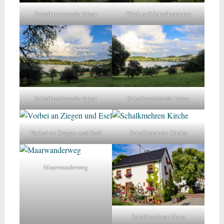
Schalkmehrender Maar
Blick auf Schalkmehren
Schalkmehrender Maar
Schalkmehrender Maar
Vorbei an Ziegen und Esel
Schalkmehren Kirche
Maarwanderweg
Schalkmehren Haus