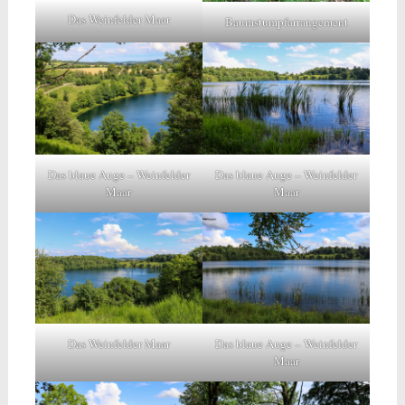
Das Weinfelder Maar
Baumstumpfarrangement
Das blaue Auge – Weinfelder
Das blaue Auge – Weinfelder
Maar
Maar
Das Weinfelder Maar
Das blaue Auge – Weinfelder
Maar