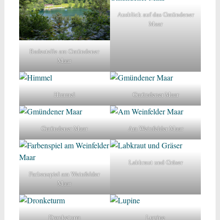
Ausblick auf das Gmündener
Maar
Badestelle am Gmündener
Maar
Himmel
Gmündener Maar
Gmündener Maar
Am Weinfelder Maar
Labkraut und Gräser
Farbenspiel am Weinfelder
Maar
Dronketurm
Lupine