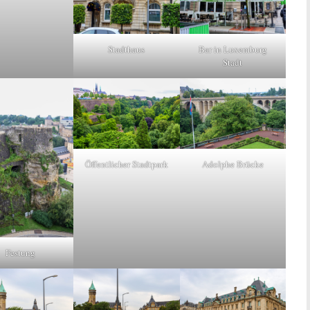
Stadthaus
Bar in Luxemburg
Stadt
Öffentlicher Stadtpark
Adolphe Brücke
Festung