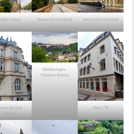
vdela Liberte
Avenue De La Liberté
Avenue De La Liberté
Großherzogin-
Charlotte-Brücke
us an der Rue
Haus 778
Goethe