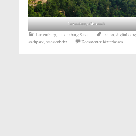
Luxemburg- Oberstadt
Luxemburg
,
Luxemburg Stadt
canon
,
digitalfotog
stadtpark
,
strassenbahn
Kommentar hinterlassen