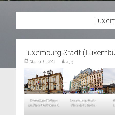
Luxem
Luxemburg Stadt (Luxembu
Oktober 31, 2021
enjoy
Ehemaliges Rathaus
Luxemburg-Stadt-
G
am Place Guillaume II
Place de la Garde