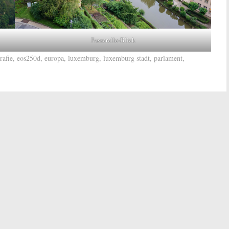
Passerelle-Blick
rafie
,
eos250d
,
europa
,
luxemburg
,
luxemburg stadt
,
parlament
,