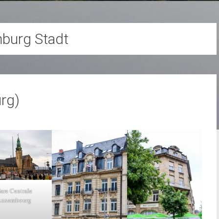
burg Stadt
rg)
are Centrale
Luxembourg