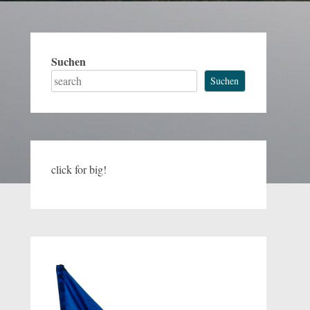
Suchen
Suchen
click for big!