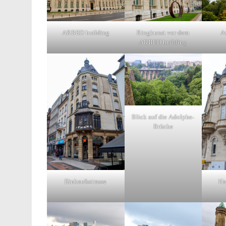
ARBED building
Ringkunst vor dem
A
ARBED building
Blick auf die Adolphe-
Brücke
Einkaufsstrasse
Ha