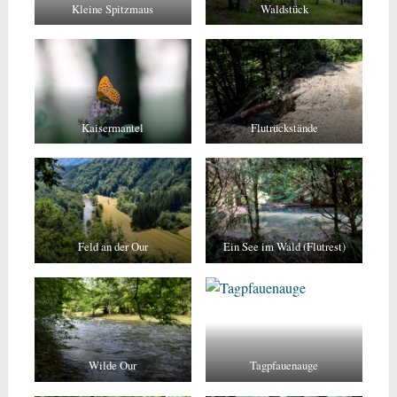
Kleine Spitzmaus
Waldstück
Kaisermantel
Flutrückstände
Feld an der Our
Ein See im Wald (Flutrest)
Wilde Our
Tagpfauenauge