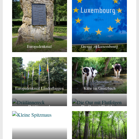
Europadenkmal
Grenze zu Luxembourg
Europadenkmal Länderflaggen
Kühe im Grenzbach
Dräilännereck
Die Our mit Flutfolgen