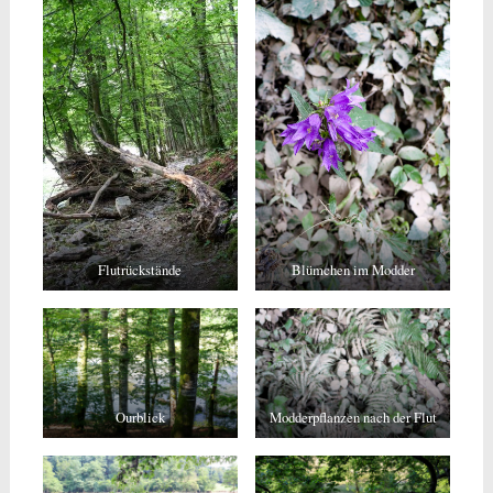
Flutrückstände
Blümchen im Modder
Ourblick
Modderpflanzen nach der Flut