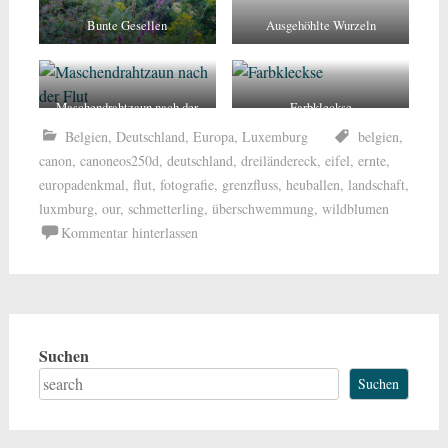
Bunte Gesellen
Ausgehöhlte Wurzeln
Maschendrahtzaun nach der
Farbkleckse
Flut
Belgien
,
Deutschland
,
Europa
,
Luxemburg
belgien
,
canon
,
canoneos250d
,
deutschland
,
dreiländereck
,
eifel
,
ernte
,
europadenkmal
,
flut
,
fotografie
,
grenzfluss
,
heuballen
,
landschaft
,
luxmburg
,
our
,
schmetterling
,
überschwemmung
,
wildblumen
Kommentar hinterlassen
Suchen
Suchen