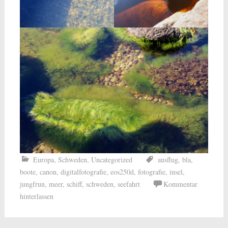
Europa
,
Schweden
,
Uncategorized
ausflug
,
bla
,
boote
,
canon
,
digitalfotografie
,
eos250d
,
fotografie
,
insel
,
jungfrun
,
meer
,
schiff
,
schweden
,
seefahrt
Kommentar
hinterlassen