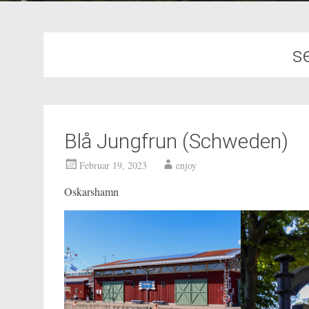
s
Blå Jungfrun (Schweden)
Februar 19, 2023
enjoy
Oskarshamn