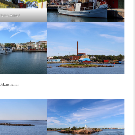
leine Amsel
Oskarshamn